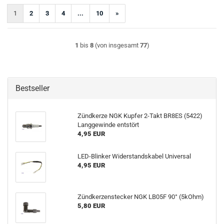
1
2
3
4
...
10
»
1
bis
8
(von insgesamt
77
)
Bestseller
Zündkerze NGK Kupfer 2-Takt BR8ES (5422)
Langgewinde entstört
4,95 EUR
LED-Blinker Widerstandskabel Universal
4,95 EUR
Zündkerzenstecker NGK LB05F 90° (5kOhm)
5,80 EUR