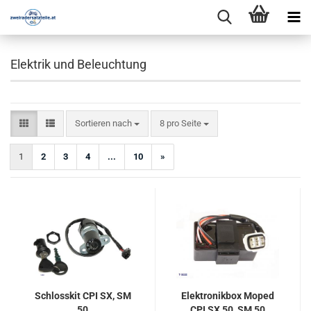
Elektrik und Beleuchtung
Sortieren nach
pro Seite
Sortieren nach
8 pro Seite
1
2
3
4
...
10
»
Schlosskit CPI SX, SM
Elektronikbox Moped
50
CPI SX 50, SM 50