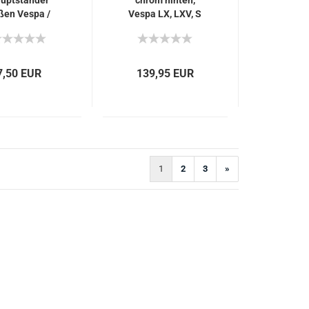
uptständer
chrom hinten,
ßen Vespa /
Vespa LX, LXV, S
ggio / Gilera
7,50 EUR
139,95 EUR
1
2
3
»