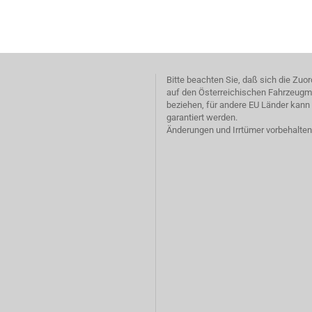
Bitte beachten Sie, daß sich die Zu
auf den Österreichischen Fahrzeugm
beziehen, für andere EU Länder kann 
garantiert werden.
Änderungen und Irrtümer vorbehalten