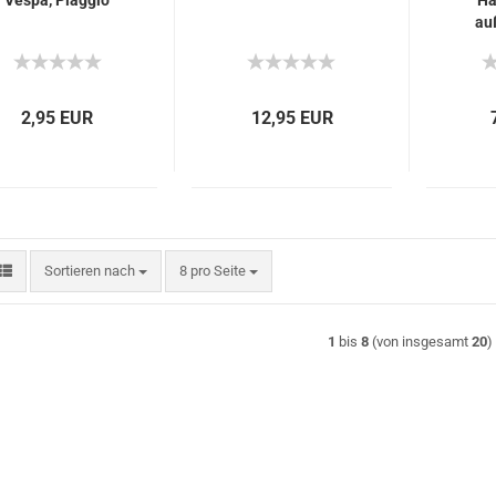
Vespa, Piaggio
Ha
au
Pia
2,95 EUR
12,95 EUR
Sortieren nach
pro Seite
Sortieren nach
8 pro Seite
1
bis
8
(von insgesamt
20
)