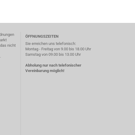
ordnungen
ÖFFNUNGSZEITEN
arkt
Sie erreichen uns telefonisch:
das nicht
Montag - Freitag von 9.00 bis 18.00 Uhr
Samstag von 09.00 bis 13.00 Uhr
.
Abholung nur nach telefonischer
Vereinbarung möglich!