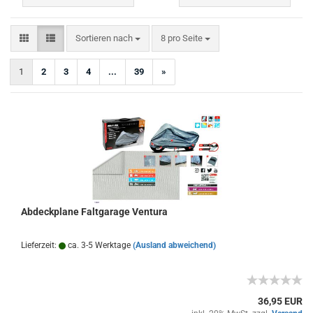
Sortieren nach
pro Seite
Sortieren nach
8 pro Seite
1
2
3
4
...
39
»
Abdeckplane Faltgarage Ventura
Lieferzeit:
ca. 3-5 Werktage
(Ausland abweichend)
36,95 EUR