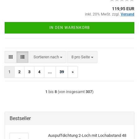
119,95 EUR
inkl. 20% MwSt. zzgl.
Versand
IN DEN WARENKORB
Sortieren nach
pro Seite
Sortieren nach
8 pro Seite
1
2
3
4
...
39
»
1
bis
8
(von insgesamt
307
)
Bestseller
Auspuffdichtung 2-Loch mit Lochabstand 48