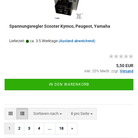
Spannungsregler Scooter Kymco, Peugeot, Yamaha
Lieferzeit:
ca. 3-5 Werktage
(Ausland abweichend)
5,50 EUR
inkl. 20% MwSt. zzgl.
Versand
IN DEN WARENKORB
Sortieren nach
pro Seite
Sortieren nach
8 pro Seite
1
2
3
4
...
18
»