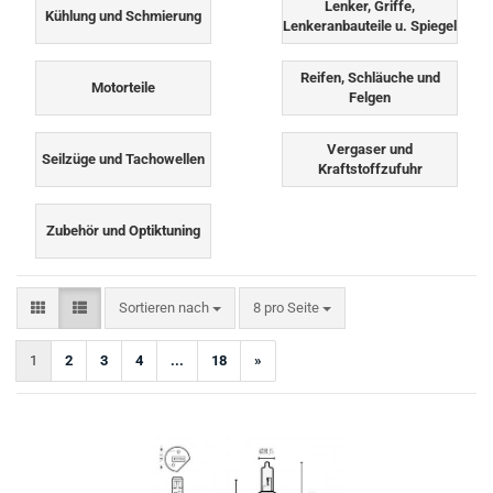
Lenker, Griffe,
Kühlung und Schmierung
Lenkeranbauteile u. Spiegel
Reifen, Schläuche und
Motorteile
Felgen
Vergaser und
Seilzüge und Tachowellen
Kraftstoffzufuhr
Zubehör und Optiktuning
Sortieren nach
pro Seite
Sortieren nach
8 pro Seite
1
2
3
4
...
18
»