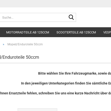
Lieferland
Suche...
E-Mai
MOTORRADTEILE AB 125CCM
SCOOTERTEILE AB 125CCM
VESP
Pass
»
Moped/Enduroteile 50ccm
/Enduroteile 50ccm
Konto e
Bitte wählen Sie Ihre Fahrzeugmarke, sowie d
Passwo
In den jeweiligen Unterkategorien finden Sie sämtliche Er
Ihnen Ersatzteile fehlen, schreiben Sie uns eine kurze Nachricht übe