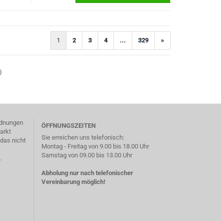
1
2
3
4
...
329
»
)
ordnungen
ÖFFNUNGSZEITEN
arkt
Sie erreichen uns telefonisch:
das nicht
Montag - Freitag von 9.00 bis 18.00 Uhr
Samstag von 09.00 bis 13.00 Uhr
.
Abholung nur nach telefonischer
Vereinbarung möglich!