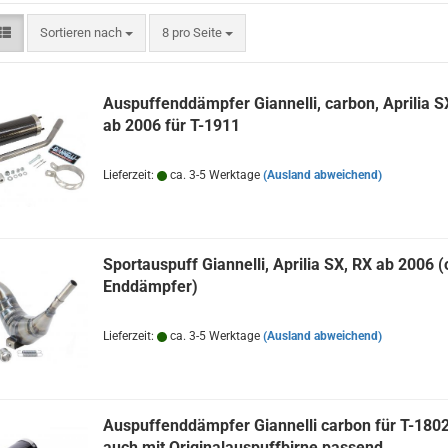
Sortieren nach
pro Seite
Sortieren nach
8 pro Seite
Auspuffenddämpfer Giannelli, carbon, Aprilia S
ab 2006 für T-1911
Lieferzeit:
ca. 3-5 Werktage
(Ausland abweichend)
Sportauspuff Giannelli, Aprilia SX, RX ab 2006 
Enddämpfer)
Lieferzeit:
ca. 3-5 Werktage
(Ausland abweichend)
Auspuffenddämpfer Giannelli carbon für T-1802
auch mit Originalauspuffbirne passend