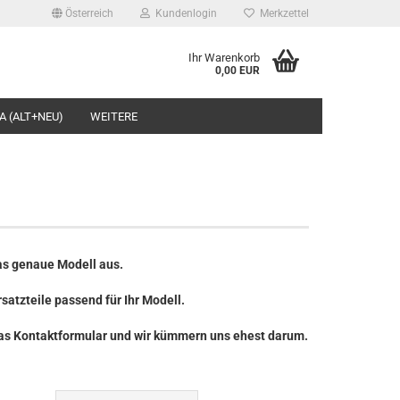
Österreich
Kundenlogin
Merkzettel
Ihr Warenkorb
0,00 EUR
l
A (ALT+NEU)
WEITERE
wort
rstellen
as genaue Modell aus.
rt vergessen?
satzteile passend für Ihr Modell.
r das Kontaktformular und wir kümmern uns ehest darum.