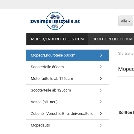
Alle
MOPED/ENDUROTEILE 50CCM
SCOOTERTEILE 50CCM
Startseite
Moped/Enduroteile 50ccm
Scooterteile 50ccm
Moped
Motorradteile ab 125ccm
Scooterteile ab 125ccm
Vespa (alt+neu)
Sollten 
Zubehör, Verschleiß- u. Universalteile
Mopedauto