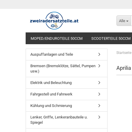
Alle
MOPED/ENDUROTEILE 50CCM
SCOOTERTEILE 50CCM
Startseite
Auspuffanlagen und Teile
Bremsen (Bremsklötze, Sättel, Pumpen
Aprili
usw.)
Elektrik und Beleuchtung
Fahrgestell und Fahrwerk
Kühlung und Schmierung
Lenker, Griffe, Lenkeranbauteile u.
Spiegel