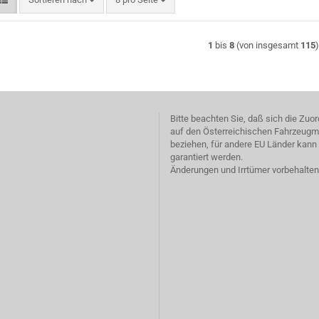
1
bis
8
(von insgesamt
115
Bitte beachten Sie, daß sich die Zu
auf den Österreichischen Fahrzeugm
beziehen, für andere EU Länder kann 
garantiert werden.
Änderungen und Irrtümer vorbehalten