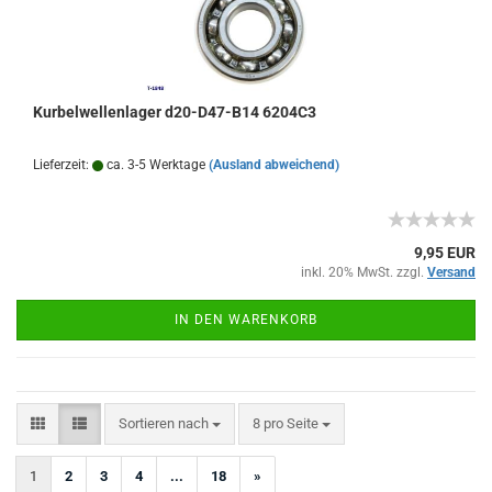
Kurbelwellenlager d20-D47-B14 6204C3
Lieferzeit:
ca. 3-5 Werktage
(Ausland abweichend)
9,95 EUR
inkl. 20% MwSt. zzgl.
Versand
IN DEN WARENKORB
Sortieren nach
pro Seite
Sortieren nach
8 pro Seite
1
2
3
4
...
18
»