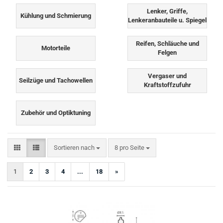
Lenker, Griffe,
Kühlung und Schmierung
Lenkeranbauteile u. Spiegel
Reifen, Schläuche und
Motorteile
Felgen
Vergaser und
Seilzüge und Tachowellen
Kraftstoffzufuhr
Zubehör und Optiktuning
Sortieren nach
pro Seite
Sortieren nach
8 pro Seite
1
2
3
4
...
18
»