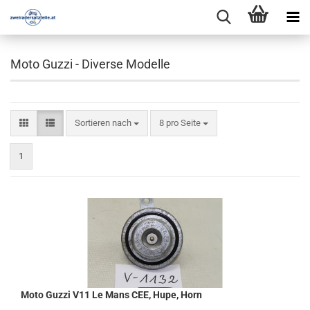
Moto Guzzi - Diverse Modelle
Sortieren nach
pro Seite
Sortieren nach
8 pro Seite
1
Moto Guzzi V11 Le Mans CEE, Hupe, Horn