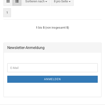
Sortieren nach
pro Seite
Sortieren nach
8 pro Seite
1
1
bis
5
(von insgesamt
5
)
Newsletter-Anmeldung
E-
Mail
ANMELDEN