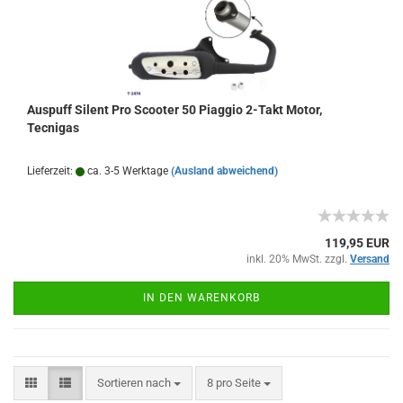
Auspuff Silent Pro Scooter 50 Piaggio 2-Takt Motor,
Tecnigas
Lieferzeit:
ca. 3-5 Werktage
(Ausland abweichend)
119,95 EUR
inkl. 20% MwSt. zzgl.
Versand
IN DEN WARENKORB
Sortieren nach
pro Seite
Sortieren nach
8 pro Seite