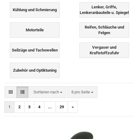
Lenker, Griffe,
Kühlung und Schmierung
Lenkeranbauteile u. Spiegel
Reifen, Schläuche und
Motorteile
Felgen
Vergaser und
Seilzüge und Tachowellen
Kraftstoffzufuhr
Zubehör und Optiktuning
Sortieren nach
pro Seite
Sortieren nach
8 pro Seite
1
2
3
4
...
29
»