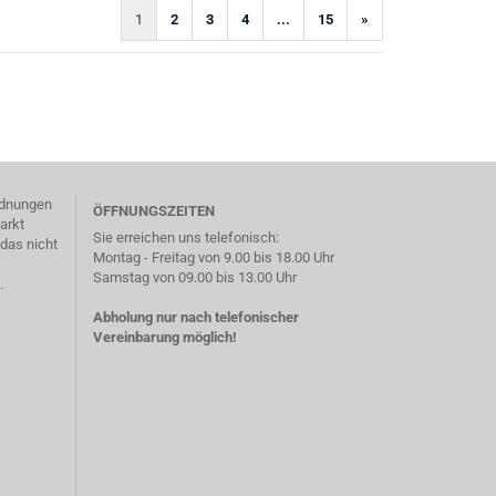
1
2
3
4
...
15
»
)
ordnungen
ÖFFNUNGSZEITEN
arkt
Sie erreichen uns telefonisch:
das nicht
Montag - Freitag von 9.00 bis 18.00 Uhr
Samstag von 09.00 bis 13.00 Uhr
.
Abholung nur nach telefonischer
Vereinbarung möglich!