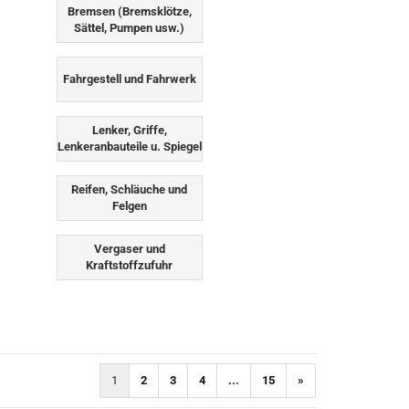
Bremsen (Bremsklötze,
Sättel, Pumpen usw.)
Fahrgestell und Fahrwerk
Lenker, Griffe,
Lenkeranbauteile u. Spiegel
Reifen, Schläuche und
Felgen
Vergaser und
Kraftstoffzufuhr
1
2
3
4
...
15
»