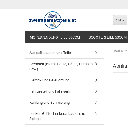
Alle
MOPED/ENDUROTEILE 50CCM
SCOOTERTEILE 50CCM
Startseite
Auspuffanlagen und Teile
Bremsen (Bremsklötze, Sättel, Pumpen
Aprili
usw.)
Elektrik und Beleuchtung
Fahrgestell und Fahrwerk
Kühlung und Schmierung
Lenker, Griffe, Lenkeranbauteile u.
Spiegel