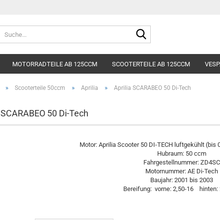
Lieferland
Suche...
E-Mai
MOTORRADTEILE AB 125CCM
SCOOTERTEILE AB 125CCM
VESP
Pass
»
»
»
Scooterteile 50ccm
Aprilia
Aprilia SCARABEO 50 Di-Tech
a SCARABEO 50 Di-Tech
Konto e
Motor: Aprilia Scooter 50 DI-TECH luftgekühlt (bis
Hubraum: 50 ccm
Passwo
Fahrgestellnummer: ZD4S
Motornummer: AE Di-Tech
Baujahr: 2001 bis 2003
Bereifung: vorne: 2,50-16 hinten: