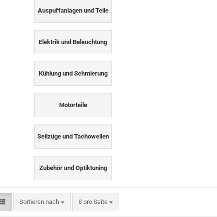
Auspuffanlagen und Teile
Elektrik und Beleuchtung
Kühlung und Schmierung
Motorteile
Seilzüge und Tachowellen
Zubehör und Optiktuning
Sortieren nach
pro Seite
Sortieren nach
8 pro Seite