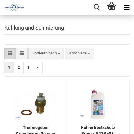
Kühlung und Schmierung
Sortieren nach
pro Seite
Sortieren nach
8 pro Seite
1
2
3
»
Thermogeber
Kühlerfrostschutz
Zylinderkopf Scooter
Premix G12P -38°