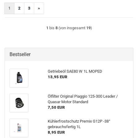
1
2
3
»
1
bis
8
(von insgesamt
19
)
Bestseller
Getriebeöl SAE80 W 1L MOPED
13,95 EUR
Ölfilter Original Piaggio 125-300 Leader /
Quasar Motor Standard
7,50 EUR
Kühlerfrostschutz Premix G12P -38°
gebrauchsfertig 1L
8,95 EUR