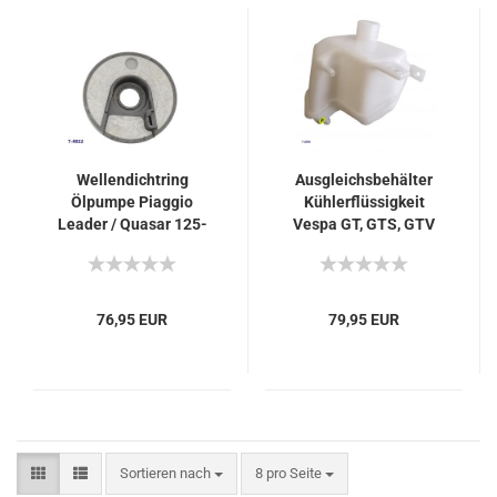
Wellendichtring
Ausgleichsbehälter
Ölpumpe Piaggio
Kühlerflüssigkeit
Leader / Quasar 125-
Vespa GT, GTS, GTV
300
125-300ccm 4T LC
76,95 EUR
79,95 EUR
Sortieren nach
pro Seite
Sortieren nach
8 pro Seite