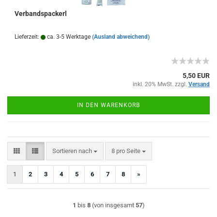
Verbandspackerl
Lieferzeit:
ca. 3-5 Werktage
(Ausland abweichend)
5,50 EUR
inkl. 20% MwSt. zzgl.
Versand
IN DEN WARENKORB
Sortieren nach
pro Seite
Sortieren nach
8 pro Seite
1
2
3
4
5
6
7
8
»
1
bis
8
(von insgesamt
57
)