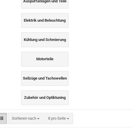
Auspuffanlagen und Teile
Elektrik und Beleuchtung
Kühlung und Schmierung
Motorteile
Seilzüge und Tachowellen
Zubehör und Optiktuning
Sortieren nach
pro Seite
Sortieren nach
8 pro Seite