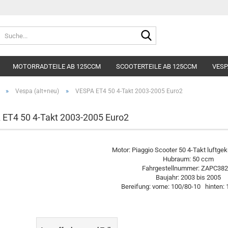
Lieferland
Suche...
E-Mai
MOTORRADTEILE AB 125CCM
SCOOTERTEILE AB 125CCM
VESP
Pass
»
»
Vespa (alt+neu)
VESPA ET4 50 4-Takt 2003-2005 Euro2
ET4 50 4-Takt 2003-2005 Euro2
Konto e
Motor: Piaggio Scooter 50 4-Takt luftgek
Hubraum: 50 ccm
Passwo
Fahrgestellnummer: ZAPC38
Baujahr: 2003 bis 2005
Bereifung: vorne: 100/80-10 hinten: