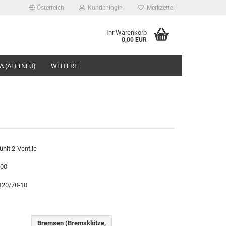
Österreich
Kundenlogin
Merkzettel
Ihr Warenkorb
0,00 EUR
l
A (ALT+NEU)
WEITERE
wort
rstellen
ühlt 2-Ventile
rt vergessen?
200
 120/70-10
Bremsen (Bremsklötze,