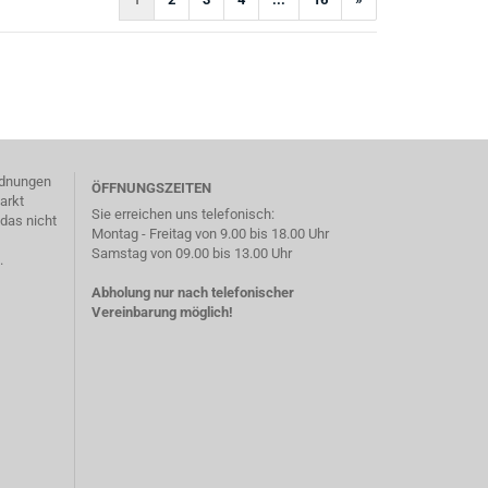
)
ordnungen
ÖFFNUNGSZEITEN
arkt
Sie erreichen uns telefonisch:
das nicht
Montag - Freitag von 9.00 bis 18.00 Uhr
Samstag von 09.00 bis 13.00 Uhr
.
Abholung nur nach telefonischer
Vereinbarung möglich!