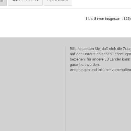
1
bis
8
(von insgesamt
125
Bitte beachten Sie, daß sich die Zu
auf den Österreichischen Fahrzeugm
beziehen, für andere EU Länder kann 
garantiert werden.
Änderungen und Irrtümer vorbehalten