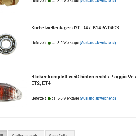
Lieferzeit:
ca. 3-5 Werktage
(Ausland abweichend)
Kurbelwellenlager d20-D47-B14 6204C3
Lieferzeit:
ca. 3-5 Werktage
(Ausland abweichend)
Blinker komplett weiß hinten rechts Piaggio Ve
ET2, ET4
Lieferzeit:
ca. 3-5 Werktage
(Ausland abweichend)
Sortieren nach
pro Seite
Sortieren nach
8 pro Seite