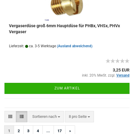
Vergaserdüse groß 6mm Hauptdüse für PHBx, VHSx, PHVx
Vergaser
Lieferzeit:
ca. 3-5 Werktage
(Ausland abweichend)
3,25 EUR
inkl. 20% MwSt. zzgl.
Versand
ZUM ARTIKEL
Sortieren nach
pro Seite
Sortieren nach
8 pro Seite
1
2
3
4
...
17
»