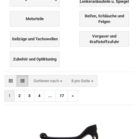
Lenkeranbauteile u. Spiegel
Reifen, Schläuche und
Motorteile
Felgen
Vergaser und
Seilzüge und Tachowellen
Kraftstoffzufuhr
Zubehör und Optiktuning
Sortieren nach
pro Seite
Sortieren nach
8 pro Seite
1
2
3
4
...
17
»