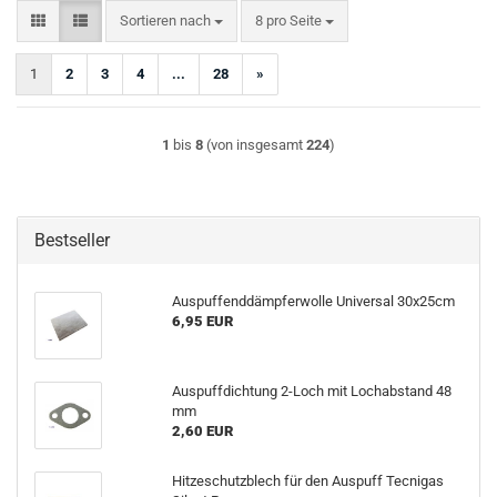
Sortieren nach
pro Seite
Sortieren nach
8 pro Seite
1
2
3
4
...
28
»
1
bis
8
(von insgesamt
224
)
Bestseller
Auspuffenddämpferwolle Universal 30x25cm
6,95 EUR
Auspuffdichtung 2-Loch mit Lochabstand 48
mm
2,60 EUR
Hitzeschutzblech für den Auspuff Tecnigas