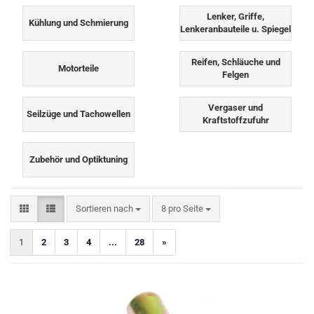
Lenker, Griffe,
Kühlung und Schmierung
Lenkeranbauteile u. Spiegel
Reifen, Schläuche und
Motorteile
Felgen
Vergaser und
Seilzüge und Tachowellen
Kraftstoffzufuhr
Zubehör und Optiktuning
Sortieren nach
pro Seite
Sortieren nach
8 pro Seite
1
2
3
4
...
28
»