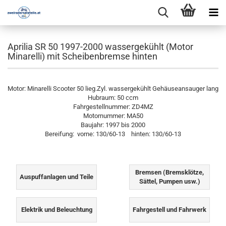
Aprilia SR 50 1997-2000 wassergekühlt (Motor
Minarelli) mit Scheibenbremse hinten
Motor: Minarelli Scooter 50 lieg.Zyl. wassergekühlt Gehäuseansauger lang
Hubraum: 50 ccm
Fahrgestellnummer: ZD4MZ
Motornummer: MA50
Baujahr: 1997 bis 2000
Bereifung: vorne: 130/60-13 hinten: 130/60-13
Bremsen (Bremsklötze,
Auspuffanlagen und Teile
Sättel, Pumpen usw.)
Elektrik und Beleuchtung
Fahrgestell und Fahrwerk