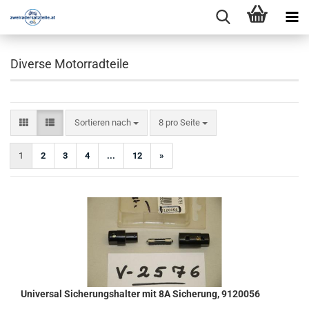
Diverse Motorradteile
Sortieren nach
pro Seite
Sortieren nach
8 pro Seite
1
2
3
4
...
12
»
Universal Sicherungshalter mit 8A Sicherung, 9120056