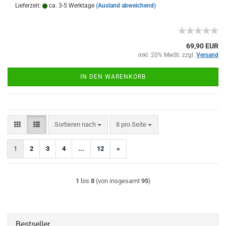
Lieferzeit:
ca. 3-5 Werktage
(Ausland abweichend)
69,90 EUR
inkl. 20% MwSt. zzgl.
Versand
IN DEN WARENKORB
Sortieren nach
pro Seite
Sortieren nach
8 pro Seite
1
2
3
4
...
12
»
1
bis
8
(von insgesamt
95
)
Bestseller