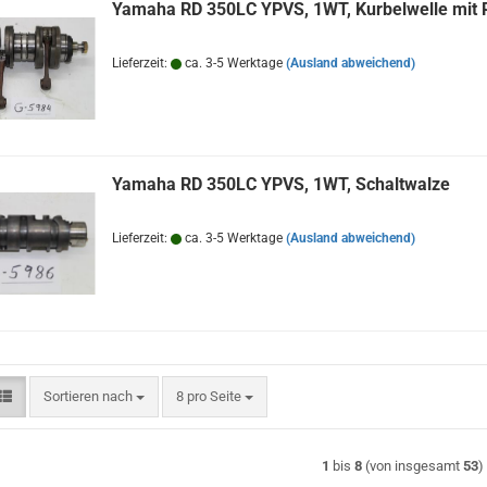
Yamaha RD 350LC YPVS, 1WT, Kurbelwelle mit 
Lieferzeit:
ca. 3-5 Werktage
(Ausland abweichend)
Yamaha RD 350LC YPVS, 1WT, Schaltwalze
Lieferzeit:
ca. 3-5 Werktage
(Ausland abweichend)
Sortieren nach
pro Seite
Sortieren nach
8 pro Seite
1
bis
8
(von insgesamt
53
)