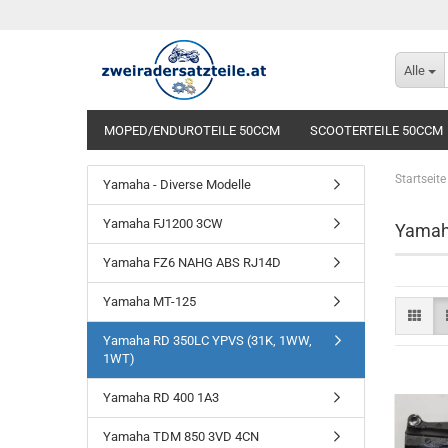
Alle
MOPED/ENDUROTEILE 50CCM
SCOOTERTEILE 50CCM
Startseite
Yamaha - Diverse Modelle
Yamaha FJ1200 3CW
Yamah
Yamaha FZ6 NAHG ABS RJ14D
Yamaha MT-125
Yamaha RD 350LC YPVS (31K, 1WW,
1WT)
Yamaha RD 400 1A3
Yamaha TDM 850 3VD 4CN