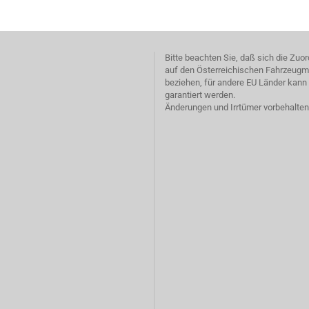
Bitte beachten Sie, daß sich die Zu
auf den Österreichischen Fahrzeugm
beziehen, für andere EU Länder kann 
garantiert werden.
Änderungen und Irrtümer vorbehalten