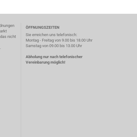
ordnungen
ÖFFNUNGSZEITEN
arkt
Sie erreichen uns telefonisch:
das nicht
Montag - Freitag von 9.00 bis 18.00 Uhr
Samstag von 09.00 bis 13.00 Uhr
.
Abholung nur nach telefonischer
Vereinbarung möglich!