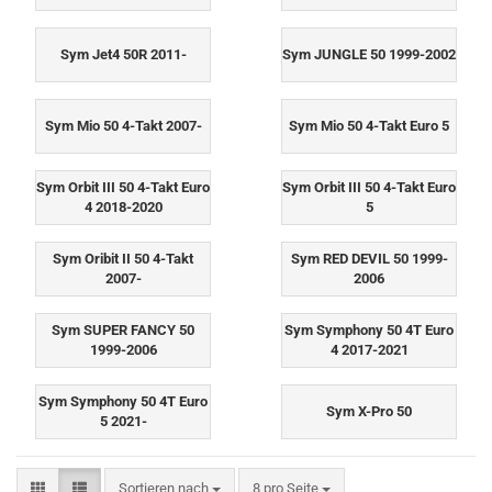
Sym Jet4 50R 2011-
Sym JUNGLE 50 1999-2002
Sym Mio 50 4-Takt 2007-
Sym Mio 50 4-Takt Euro 5
Sym Orbit III 50 4-Takt Euro
Sym Orbit III 50 4-Takt Euro
4 2018-2020
5
Sym Oribit II 50 4-Takt
Sym RED DEVIL 50 1999-
2007-
2006
Sym SUPER FANCY 50
Sym Symphony 50 4T Euro
1999-2006
4 2017-2021
Sym Symphony 50 4T Euro
Sym X-Pro 50
5 2021-
Sortieren nach
pro Seite
Sortieren nach
8 pro Seite