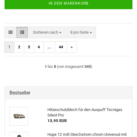
IN DEN WARENKORB
Sortieren nach
pro Seite
Sortieren nach
8 pro Seite
1
2
3
4
...
44
»
1
bis
8
(von insgesamt
345
)
Bestseller
Hitzeschutzblech für den Auspuff Tecnigas
Silent Pro
13,95 EUR
Hupe 12 Volt Gleichstrom chrom Universal mit