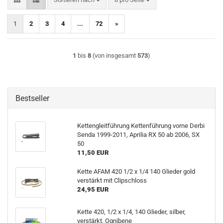
1
2
3
4
...
72
»
1
bis
8
(von insgesamt
573
)
Bestseller
Kettengleitführung Kettenführung vorne Derbi
Senda 1999-2011, Aprilia RX 50 ab 2006, SX
50
11,50 EUR
Kette AFAM 420 1/2 x 1/4 140 Glieder gold
verstärkt mit Clipschloss
24,95 EUR
Kette 420, 1/2 x 1/4, 140 Glieder, silber,
verstärkt, Ognibene