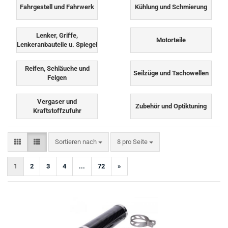
Fahrgestell und Fahrwerk
Kühlung und Schmierung
Lenker, Griffe,
Motorteile
Lenkeranbauteile u. Spiegel
Reifen, Schläuche und
Seilzüge und Tachowellen
Felgen
Vergaser und
Zubehör und Optiktuning
Kraftstoffzufuhr
Sortieren nach
pro Seite
Sortieren nach
8 pro Seite
1
2
3
4
...
72
»