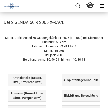
Derbi SENDA 50 R 2005 X-RACE
Motor: Derbi Moped 50 wassergekühlt bis 2005 (EBE050) mit Kickstarter
Hubraum: 50 ccm
Fahrgestellnummer: VTHSR1A1A
Motor: EBE050
Baujahr: 2005
Bereifung: vorne: 80/90-21 hinten: 110/80-18
Antriebsteile (Ketten,
Auspuffanlagen und Teile
Ritzel, Kettenrad usw.)
Bremsen (Bremsklötze,
Elektrik und Beleuchtung
Sättel, Pumpen usw.)