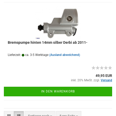
Bremspumpe hinten 14mm silber Derbi ab 2011-
Lieferzeit:
ca. 3-5 Werktage
(Ausland abweichend)
49,95 EUR
inkl. 20% MwSt. zzgl.
Versand
IN DEN WARENKORB
Sortieren nach
pro Seite
Sortieren nach
8 pro Seite