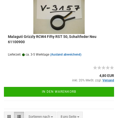
Malaguti Grizzly RCW4 Fifty RST 50, Schaltfeder Neu
61100900
Lieferzeit:
ca. 3-5 Werktage
(Ausland abweichend)
4,80 EUR
inkl. 20% MwSt. zzgl.
Versand
IN DEN WARENKORB
Sortieren nach
pro Seite
Sortieren nach
8 pro Seite