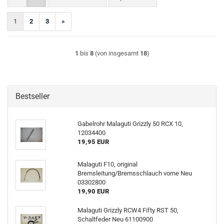
1
2
3
»
1
bis
8
(von insgesamt
18
)
Bestseller
Gabelrohr Malaguti Grizzly 50 RCX 10,
12034400
19,95 EUR
Malaguti F10, original
Bremsleitung/Bremsschlauch vorne Neu
03302800
19,90 EUR
Malaguti Grizzly RCW4 Fifty RST 50,
Schaltfeder Neu 61100900