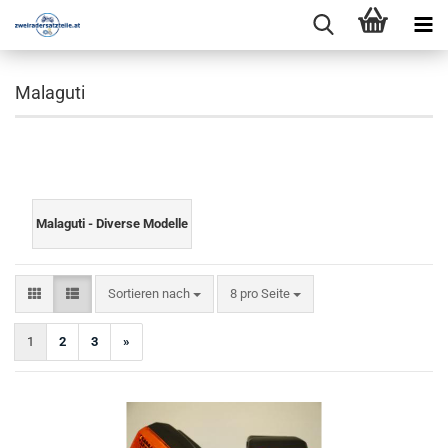
Malaguti
Malaguti - Diverse Modelle
Sortieren nach
pro Seite
Sortieren nach
8 pro Seite
1
2
3
»