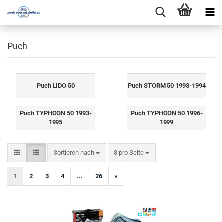
Puch
Puch LIDO 50
Puch STORM 50 1993-1994
Puch TYPHOON 50 1993-
Puch TYPHOON 50 1996-
1995
1999
Sortieren nach
pro Seite
Sortieren nach
8 pro Seite
1
2
3
4
...
26
»