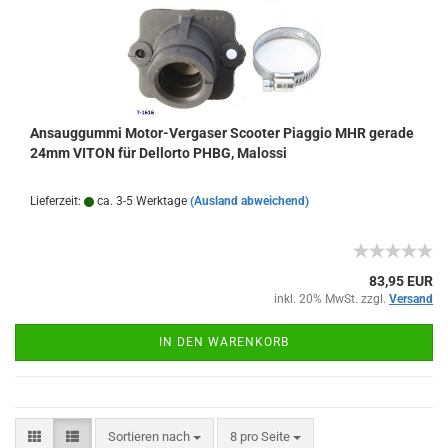
Ansauggummi Motor-Vergaser Scooter Piaggio MHR gerade
24mm VITON für Dellorto PHBG, Malossi
Lieferzeit:
ca. 3-5 Werktage
(Ausland abweichend)
83,95 EUR
inkl. 20% MwSt. zzgl.
Versand
IN DEN WARENKORB
Sortieren nach
pro Seite
Sortieren nach
8 pro Seite