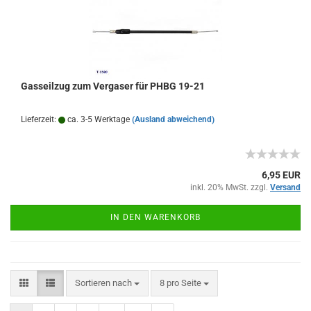
Gasseilzug zum Vergaser für PHBG 19-21
Lieferzeit:
ca. 3-5 Werktage
(Ausland abweichend)
6,95 EUR
inkl. 20% MwSt. zzgl.
Versand
IN DEN WARENKORB
Sortieren nach
pro Seite
Sortieren nach
8 pro Seite