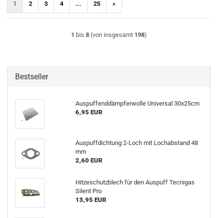
1
2
3
4
...
25
»
1
bis
8
(von insgesamt
198
)
Bestseller
Auspuffenddämpferwolle Universal 30x25cm
6,95 EUR
Auspuffdichtung 2-Loch mit Lochabstand 48
mm
2,60 EUR
Hitzeschutzblech für den Auspuff Tecnigas
Silent Pro
13,95 EUR