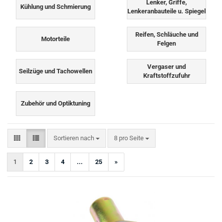
Lenker, Griffe,
Kühlung und Schmierung
Lenkeranbauteile u. Spiegel
Reifen, Schläuche und
Motorteile
Felgen
Vergaser und
Seilzüge und Tachowellen
Kraftstoffzufuhr
Zubehör und Optiktuning
Sortieren nach
pro Seite
Sortieren nach
8 pro Seite
1
2
3
4
...
25
»