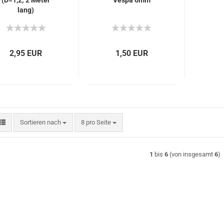
(D=1,2; 2 Meter
Vespa 6mm
lang)
2,95 EUR
1,50 EUR
Sortieren nach
pro Seite
Sortieren nach
8 pro Seite
1
bis
6
(von insgesamt
6
)