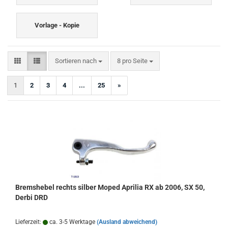
Vorlage - Kopie
Sortieren nach
pro Seite
Sortieren nach
8 pro Seite
1
2
3
4
...
25
»
Bremshebel rechts silber Moped Aprilia RX ab 2006, SX 50,
Derbi DRD
Lieferzeit:
ca. 3-5 Werktage
(Ausland abweichend)