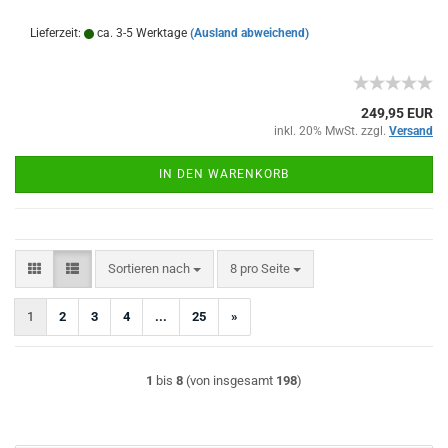
Lieferzeit:
ca. 3-5 Werktage
(Ausland abweichend)
249,95 EUR
inkl. 20% MwSt. zzgl.
Versand
IN DEN WARENKORB
Sortieren nach
pro Seite
Sortieren nach
8 pro Seite
1
2
3
4
...
25
»
1
bis
8
(von insgesamt
198
)