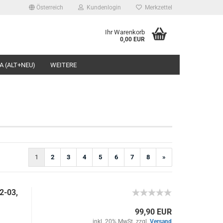
Österreich
Kundenlogin
Merkzettel
Ihr Warenkorb
0,00 EUR
l
A (ALT+NEU)
WEITERE
wort
rstellen
1
2
3
4
5
6
7
8
»
rt vergessen?
2-03,
99,90 EUR
inkl. 20% MwSt. zzgl.
Versand