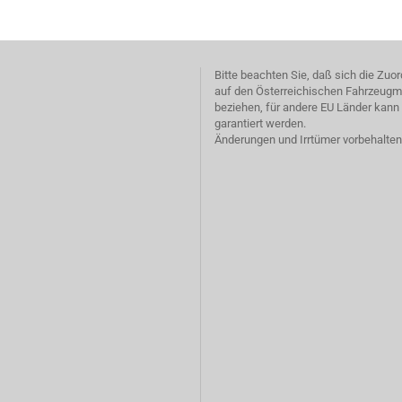
Bitte beachten Sie, daß sich die Zu
auf den Österreichischen Fahrzeugm
beziehen, für andere EU Länder kann 
garantiert werden.
Änderungen und Irrtümer vorbehalten