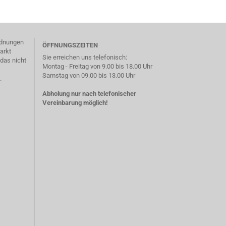
ordnungen
ÖFFNUNGSZEITEN
arkt
Sie erreichen uns telefonisch:
das nicht
Montag - Freitag von 9.00 bis 18.00 Uhr
Samstag von 09.00 bis 13.00 Uhr
.
Abholung nur nach telefonischer
Vereinbarung möglich!