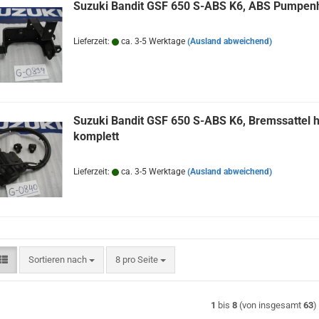
Suzuki Bandit GSF 650 S-ABS K6, ABS Pumpenh
Lieferzeit:
ca. 3-5 Werktage
(Ausland abweichend)
Suzuki Bandit GSF 650 S-ABS K6, Bremssattel h
komplett
Lieferzeit:
ca. 3-5 Werktage
(Ausland abweichend)
Sortieren nach
pro Seite
Sortieren nach
8 pro Seite
1
bis
8
(von insgesamt
63
)