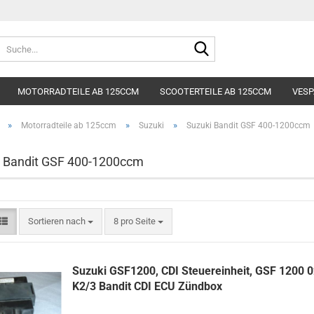
Lieferland
Suche...
E-Mai
MOTORRADTEILE AB 125CCM
SCOOTERTEILE AB 125CCM
VESP
Pass
»
»
»
Motorradteile ab 125ccm
Suzuki
Suzuki Bandit GSF 400-1200ccm
 Bandit GSF 400-1200ccm
Konto e
Sortieren nach
pro Seite
Sortieren nach
8 pro Seite
Passwo
Suzuki GSF1200, CDI Steuereinheit, GSF 1200 0
K2/3 Bandit CDI ECU Zündbox