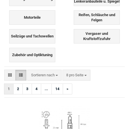
Lenkeranbauteile u. Spiegel
Reifen, Schläuche und
Motorteile
Felgen
Vergaser und
Seilzüge und Tachowellen
Kraftstoffzufuhr
Zubehör und Optiktuning
Sortieren nach
pro Seite
Sortieren nach
8 pro Seite
1
2
3
4
...
14
»