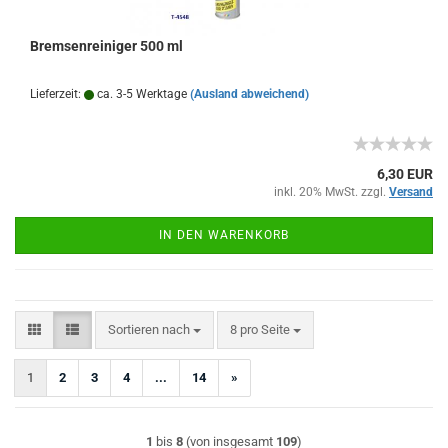
Bremsenreiniger 500 ml
Lieferzeit:
ca. 3-5 Werktage
(Ausland abweichend)
6,30 EUR
inkl. 20% MwSt. zzgl.
Versand
IN DEN WARENKORB
Sortieren nach
pro Seite
Sortieren nach
8 pro Seite
1
2
3
4
...
14
»
1
bis
8
(von insgesamt
109
)