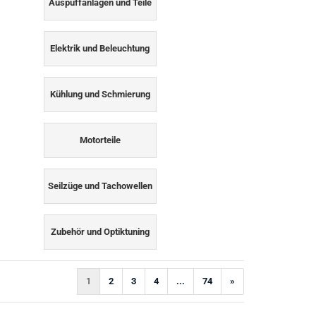
Auspuffanlagen und Teile
Elektrik und Beleuchtung
Kühlung und Schmierung
Motorteile
Seilzüge und Tachowellen
Zubehör und Optiktuning
1
2
3
4
...
74
»