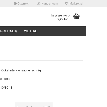
Österreich
Kundenlogin
Merkzettel
Ihr Warenkorb
0,00 EUR
l
A (ALT+NEU)
WEITERE
wort
rstellen
Kickstarter - Ansauger schräg
rt vergessen?
0001046
110/80-18