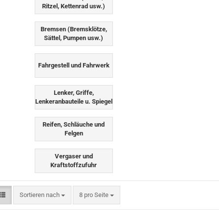
Ritzel, Kettenrad usw.)
Bremsen (Bremsklötze,
Sättel, Pumpen usw.)
Fahrgestell und Fahrwerk
Lenker, Griffe,
Lenkeranbauteile u. Spiegel
Reifen, Schläuche und
Felgen
Vergaser und
Kraftstoffzufuhr
Sortieren nach
pro Seite
Sortieren nach
8 pro Seite