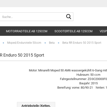
Lieferland
Suche...
E-Mai
MOTORRADTEILE AB 125CCM
SCOOTERTEILE AB 125CCM
VESP
Pass
»
»
»
Moped/Enduroteile 50ccm
Beta
Beta RR Enduro 50 2015 Sport
R Enduro 50 2015 Sport
Konto e
Motor: Minarelli Moped 50 AM6 wassergekühlt 6-Gang mit 
Hubraum: 50 ccm
Passwo
Fahrgestellnummer: ZD3C20000F
Baujahr: 2015
Bereifung: vorne: 80/90-21 hinten: 
Antriebsteile (Ketten,