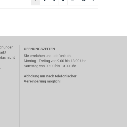
)
ordnungen
ÖFFNUNGSZEITEN
arkt
Sie erreichen uns telefonisch:
das nicht
Montag - Freitag von 9.00 bis 18.00 Uhr
Samstag von 09.00 bis 13.00 Uhr
.
Abholung nur nach telefonischer
Vereinbarung möglich!