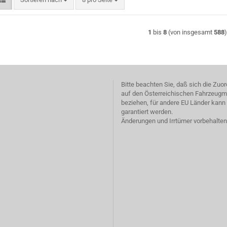
1
bis
8
(von insgesamt
588
Bitte beachten Sie, daß sich die Zu
auf den Österreichischen Fahrzeugm
beziehen, für andere EU Länder kann 
garantiert werden.
Änderungen und Irrtümer vorbehalten