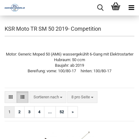
KSR Moto TR SM 50 2019- Competition
Motor: Generic Moped 50 (AM6) wassergekühlt 6-Gang mit Elektrostarter
Hubraum: 50 ccm
Baujahr: ab 2019
Bereifung: vorne: 100/80-17 hinten: 130/80-17
Sortieren nach
pro Seite
Sortieren nach
8 pro Seite
1
2
3
4
...
52
»