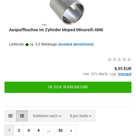
Auspuffbuchse im Zylinder Moped Minarelli AM6
Lieferzeit:
ca. 3-5 Werktage
(Ausland abweichend)
8,95 EUR
inkl. 20% MwSt. zzgl.
Versand
IN DEN WARENKORB
Sortieren nach
pro Seite
Sortieren nach
8 pro Seite
1
2
3
4
...
52
»