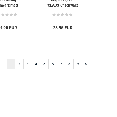
urchstieg
Vespa GT, GTS
hwarz matt
"CLASSIC" schwarz
pa GT, GTS,
hinten
GTV, GTL
4,95 EUR
28,95 EUR
1
2
3
4
5
6
7
8
9
»