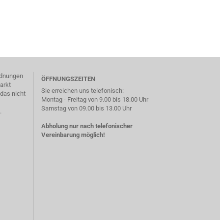
ordnungen
ÖFFNUNGSZEITEN
arkt
Sie erreichen uns telefonisch:
das nicht
Montag - Freitag von 9.00 bis 18.00 Uhr
Samstag von 09.00 bis 13.00 Uhr
.
Abholung nur nach telefonischer
Vereinbarung möglich!