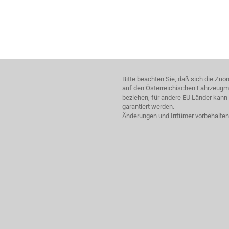
Bitte beachten Sie, daß sich die Zu
auf den Österreichischen Fahrzeugm
beziehen, für andere EU Länder kann 
garantiert werden.
Änderungen und Irrtümer vorbehalten