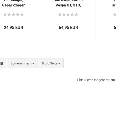
Haltebügel,
Durchstieg chrom
D
Gepäckträger
Vespa GT, GTS,
sc
hinten Vespa GT,
GTV, GTL
Ves
GTS chrom
24,95 EUR
64,95 EUR
6
Sortieren nach
pro Seite
Sortieren nach
8 pro Seite
1
bis
8
(von insgesamt
70
)