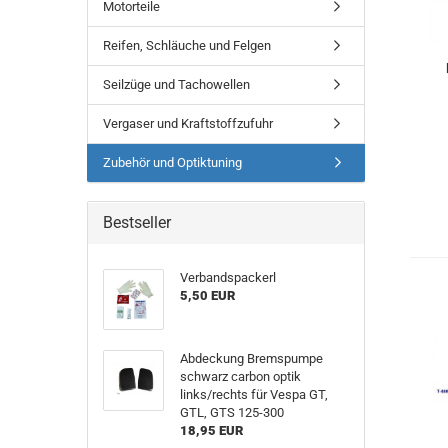
Motorteile
Reifen, Schläuche und Felgen
Seilzüge und Tachowellen
Vergaser und Kraftstoffzufuhr
Zubehör und Optiktuning
Bestseller
Verbandspackerl
5,50 EUR
Abdeckung Bremspumpe
schwarz carbon optik
links/rechts für Vespa GT,
GTL, GTS 125-300
18,95 EUR