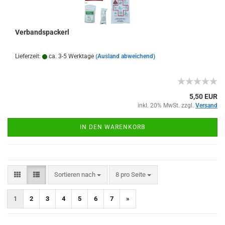
Verbandspackerl
Lieferzeit:
ca. 3-5 Werktage
(Ausland abweichend)
5,50 EUR
inkl. 20% MwSt. zzgl.
Versand
IN DEN WARENKORB
Sortieren nach
pro Seite
Sortieren nach
8 pro Seite
1
2
3
4
5
6
7
»