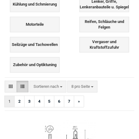
Lenker, Griffe,
Kühlung und Schmierung
Lenkeranbauteile u. Spiegel
Reifen, Schläuche und
Motorteile
Felgen
Vergaser und
Seilzüge und Tachowellen
Kraftstoffzufuhr
Zubehör und Optiktuning
Sortieren nach
pro Seite
Sortieren nach
8 pro Seite
1
2
3
4
5
6
7
»