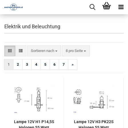
Elektrik und Beleuchtung
Sortieren nach
pro Seite
Sortieren nach
8 pro Seite
1
2
3
4
5
6
7
»
Lampe 12V H1 P14,5S
Lampe 12V H3 PK22S
Halogen 55 Watt
Halogen 55 Watt