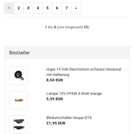
1
2
3
4
5
6
7
»
1
bis
8
(von insgesamt
55
)
Bestseller
Hupe 12 Volt Gleichstrom schwarz Universal
mit Halterung
8,50 EUR
Lampe 12V HY6W 6 Watt orange
5,95 EUR
Blinkerschalter Vespa GTS
21,95 EUR