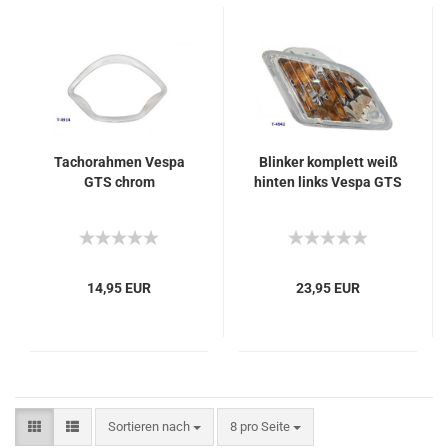
Tachorahmen Vespa
Blinker komplett weiß
GTS chrom
hinten links Vespa GTS
14,95 EUR
23,95 EUR
Sortieren nach
pro Seite
Sortieren nach
8 pro Seite