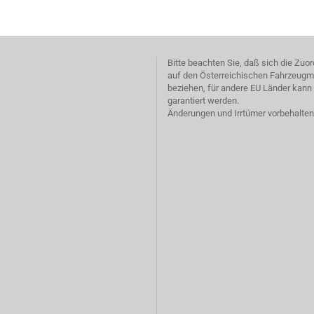
Bitte beachten Sie, daß sich die Zu
auf den Österreichischen Fahrzeugm
beziehen, für andere EU Länder kann 
garantiert werden.
Änderungen und Irrtümer vorbehalten