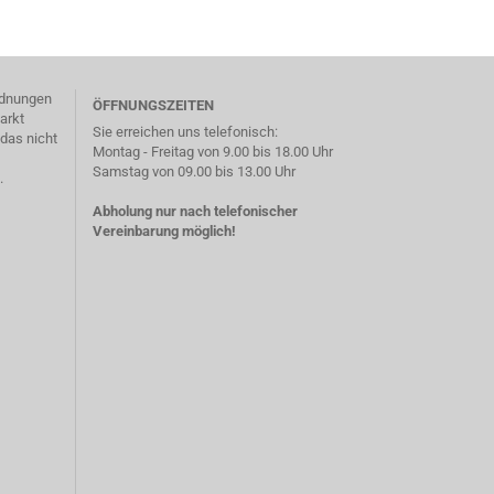
ordnungen
ÖFFNUNGSZEITEN
arkt
Sie erreichen uns telefonisch:
das nicht
Montag - Freitag von 9.00 bis 18.00 Uhr
Samstag von 09.00 bis 13.00 Uhr
.
Abholung nur nach telefonischer
Vereinbarung möglich!