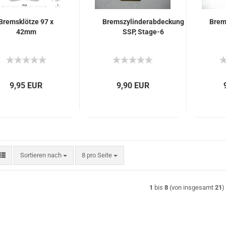
Bremsklötze 97 x
Bremszylinderabdeckung
Brem
42mm
SSP, Stage-6
9,95 EUR
9,90 EUR
Sortieren nach
pro Seite
Sortieren nach
8 pro Seite
1
bis
8
(von insgesamt
21
)