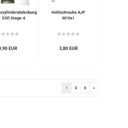
szylinderabdeckung
Hohlschraube AJP
SSP, Stage-6
M10x1
9,90 EUR
3,80 EUR
1
2
3
»