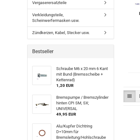
Vergaserersatzteile
Verkleidungsteile,
Scheinwerfermasken usw.
Zündkerzen, Kabel, Stecker usw.
Bestseller
Schraube M6 x 20 mm 6 Kant
mit Bund (Bremsscheibe +
Kettenrad)
1,20 EUR
Bremspumpe / Bremszylinder
hinten CPI SM, SX;
UNIVERSAL
49,95 EUR
Alu/Kupfer Dichtring
D=10mm für
Bremsleitung/Hohlschraube