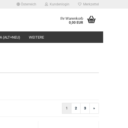
Österreich
Kundenlogin
Merkzettel
Ihr Warenkorb
0,00 EUR
l
A (ALT+NEU)
WEITERE
wort
rstellen
rt vergessen?
1
2
3
»