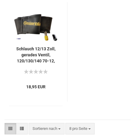
Schlauch 12/13 Zoll,
gerades Ventil,
120/130/140 70-12,
130/140 60-13
18,95 EUR
Sortieren nach
pro Seite
Sortieren nach
8 pro Seite