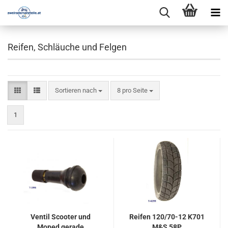
Reifen, Schläuche und Felgen
Sortieren nach
pro Seite
Sortieren nach
8 pro Seite
1
Ventil Scooter und
Reifen 120/70-12 K701
Moped gerade
M&S 58P