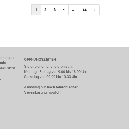
1
2
3
4
...
66
»
)
ordnungen
ÖFFNUNGSZEITEN
arkt
Sie erreichen uns telefonisch:
das nicht
Montag - Freitag von 9.00 bis 18.00 Uhr
Samstag von 09.00 bis 13.00 Uhr
.
Abholung nur nach telefonischer
Vereinbarung möglich!