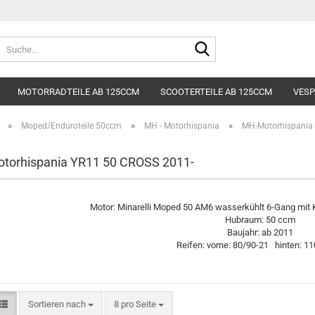
Lieferland
Suche...
E-Mai
MOTORRADTEILE AB 125CCM
SCOOTERTEILE AB 125CCM
VESP
Pass
»
»
»
Moped/Enduroteile 50ccm
MH - Motorhispania
MH-Motorhispania
torhispania YR11 50 CROSS 2011-
Konto e
Motor: Minarelli Moped 50 AM6 wasserkühlt 6-Gang mit K
Hubraum: 50 ccm
Passwo
Baujahr: ab 2011
Reifen: vorne: 80/90-21 hinten: 1
Sortieren nach
pro Seite
Sortieren nach
8 pro Seite