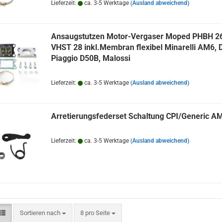
Lieferzeit:
ca. 3-5 Werktage
(Ausland abweichend)
Ansaugstutzen Motor-Vergaser Moped PHBH 26
VHST 28 inkl.Membran flexibel Minarelli AM6, D
Piaggio D50B, Malossi
Lieferzeit:
ca. 3-5 Werktage
(Ausland abweichend)
Arretierungsfederset Schaltung CPI/Generic A
Lieferzeit:
ca. 3-5 Werktage
(Ausland abweichend)
Sortieren nach
pro Seite
Sortieren nach
8 pro Seite