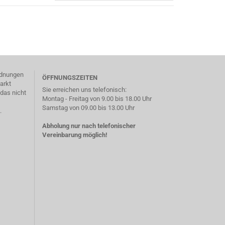
)
ordnungen
ÖFFNUNGSZEITEN
arkt
Sie erreichen uns telefonisch:
das nicht
Montag - Freitag von 9.00 bis 18.00 Uhr
Samstag von 09.00 bis 13.00 Uhr
.
Abholung nur nach telefonischer
Vereinbarung möglich!