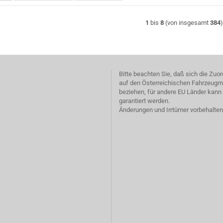
1
bis
8
(von insgesamt
384
Bitte beachten Sie, daß sich die Zu
auf den Österreichischen Fahrzeugm
beziehen, für andere EU Länder kann 
garantiert werden.
Änderungen und Irrtümer vorbehalten