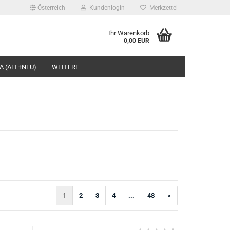
Österreich
Kundenlogin
Merkzettel
Ihr Warenkorb
0,00 EUR
l
A (ALT+NEU)
WEITERE
wort
rstellen
rt vergessen?
1
2
3
4
...
48
»