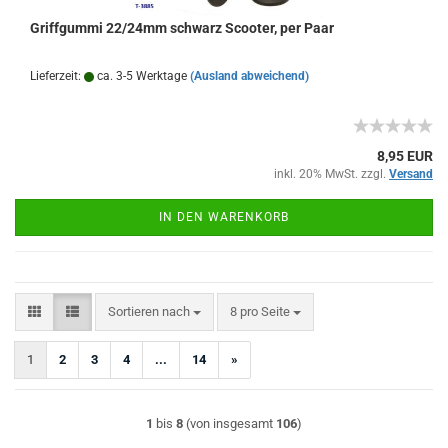
Griffgummi 22/24mm schwarz Scooter, per Paar
Lieferzeit:
ca. 3-5 Werktage
(Ausland abweichend)
8,95 EUR
inkl. 20% MwSt. zzgl.
Versand
IN DEN WARENKORB
Sortieren nach
pro Seite
Sortieren nach
8 pro Seite
1
2
3
4
...
14
»
1
bis
8
(von insgesamt
106
)