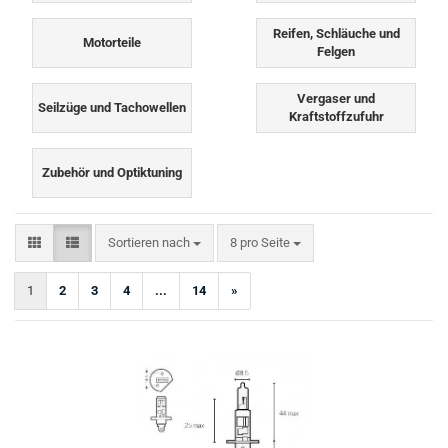
Reifen, Schläuche und
Motorteile
Felgen
Vergaser und
Seilzüge und Tachowellen
Kraftstoffzufuhr
Zubehör und Optiktuning
Sortieren nach
pro Seite
Sortieren nach
8 pro Seite
1
2
3
4
...
14
»