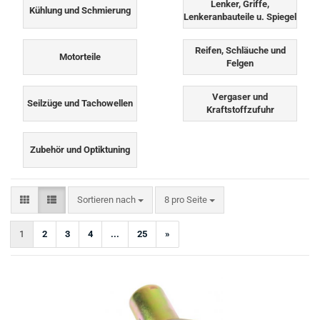
Lenker, Griffe,
Kühlung und Schmierung
Lenkeranbauteile u. Spiegel
Reifen, Schläuche und
Motorteile
Felgen
Vergaser und
Seilzüge und Tachowellen
Kraftstoffzufuhr
Zubehör und Optiktuning
Sortieren nach
pro Seite
Sortieren nach
8 pro Seite
1
2
3
4
...
25
»