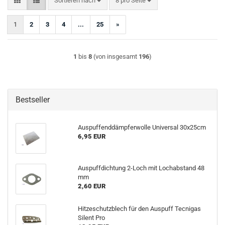
Sortieren nach
8 pro Seite
1
2
3
4
...
25
»
1
bis
8
(von insgesamt
196
)
Bestseller
Auspuffenddämpferwolle Universal 30x25cm
6,95 EUR
Auspuffdichtung 2-Loch mit Lochabstand 48
mm
2,60 EUR
Hitzeschutzblech für den Auspuff Tecnigas
Silent Pro