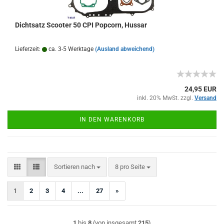
Dichtsatz Scooter 50 CPI Popcorn, Hussar
Lieferzeit:
ca. 3-5 Werktage
(Ausland abweichend)
24,95 EUR
inkl. 20% MwSt. zzgl.
Versand
IN DEN WARENKORB
Sortieren nach
pro Seite
Sortieren nach
8 pro Seite
1
2
3
4
...
27
»
1
bis
8
(von insgesamt
215
)