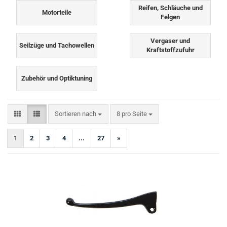
Reifen, Schläuche und
Motorteile
Felgen
Vergaser und
Seilzüge und Tachowellen
Kraftstoffzufuhr
Zubehör und Optiktuning
Sortieren nach
pro Seite
Sortieren nach
8 pro Seite
1
2
3
4
...
27
»