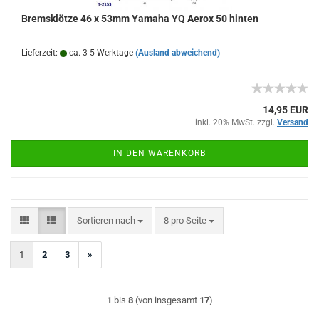
Bremsklötze 46 x 53mm Yamaha YQ Aerox 50 hinten
Lieferzeit:
ca. 3-5 Werktage
(Ausland abweichend)
14,95 EUR
inkl. 20% MwSt. zzgl.
Versand
IN DEN WARENKORB
Sortieren nach
pro Seite
Sortieren nach
8 pro Seite
1
2
3
»
1
bis
8
(von insgesamt
17
)