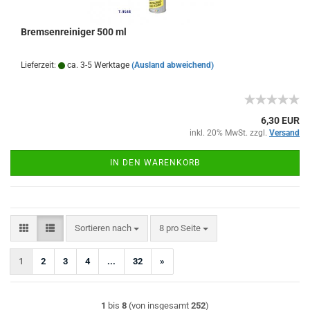
Bremsenreiniger 500 ml
Lieferzeit:
ca. 3-5 Werktage
(Ausland abweichend)
6,30 EUR
inkl. 20% MwSt. zzgl.
Versand
IN DEN WARENKORB
Sortieren nach
pro Seite
Sortieren nach
8 pro Seite
1
2
3
4
...
32
»
1
bis
8
(von insgesamt
252
)