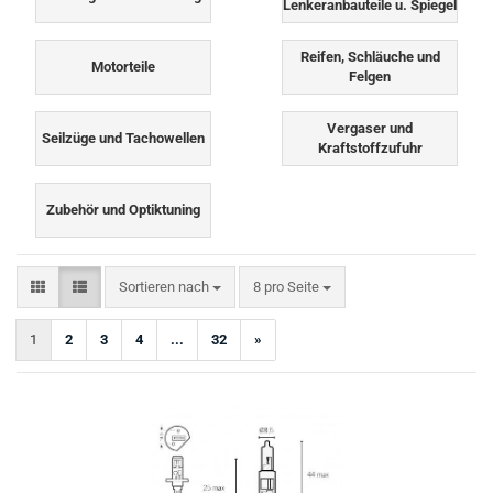
Lenkeranbauteile u. Spiegel
Reifen, Schläuche und
Motorteile
Felgen
Vergaser und
Seilzüge und Tachowellen
Kraftstoffzufuhr
Zubehör und Optiktuning
Sortieren nach
pro Seite
Sortieren nach
8 pro Seite
1
2
3
4
...
32
»