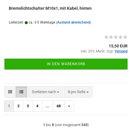
Bremslichtschalter M10x1, mit Kabel, hinten
Lieferzeit:
ca. 3-5 Werktage
(Ausland abweichend)
15,50 EUR
inkl. 20% MwSt. zzgl.
Versand
IN DEN WARENKORB
Sortieren nach
pro Seite
Sortieren nach
8 pro Seite
1
2
3
4
...
68
»
1
bis
8
(von insgesamt
543
)