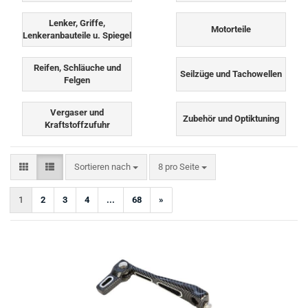
Lenker, Griffe,
Motorteile
Lenkeranbauteile u. Spiegel
Reifen, Schläuche und
Seilzüge und Tachowellen
Felgen
Vergaser und
Zubehör und Optiktuning
Kraftstoffzufuhr
Sortieren nach
pro Seite
Sortieren nach
8 pro Seite
1
2
3
4
...
68
»