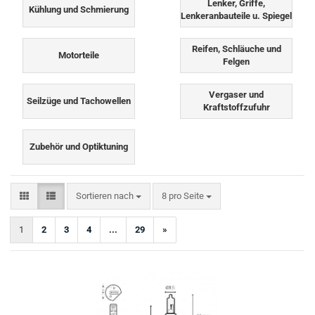
Lenker, Griffe,
Kühlung und Schmierung
Lenkeranbauteile u. Spiegel
Reifen, Schläuche und
Motorteile
Felgen
Vergaser und
Seilzüge und Tachowellen
Kraftstoffzufuhr
Zubehör und Optiktuning
Sortieren nach
pro Seite
Sortieren nach
8 pro Seite
1
2
3
4
...
29
»