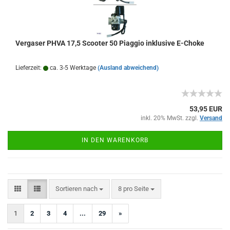
Vergaser PHVA 17,5 Scooter 50 Piaggio inklusive E-Choke
Lieferzeit:
ca. 3-5 Werktage
(Ausland abweichend)
53,95 EUR
inkl. 20% MwSt. zzgl.
Versand
IN DEN WARENKORB
Sortieren nach
pro Seite
Sortieren nach
8 pro Seite
1
2
3
4
...
29
»