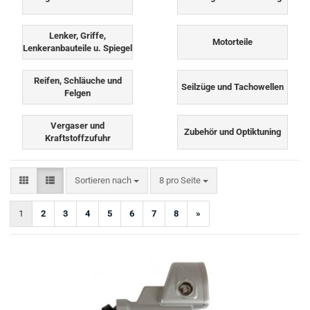
Lenker, Griffe,
Motorteile
Lenkeranbauteile u. Spiegel
Reifen, Schläuche und
Seilzüge und Tachowellen
Felgen
Vergaser und
Zubehör und Optiktuning
Kraftstoffzufuhr
Sortieren nach
pro Seite
Sortieren nach
8 pro Seite
1
2
3
4
5
6
7
8
»