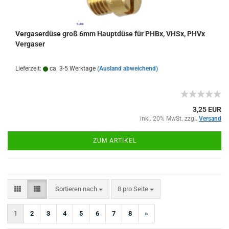
Vergaserdüse groß 6mm Hauptdüse für PHBx, VHSx, PHVx
Vergaser
Lieferzeit:
ca. 3-5 Werktage
(Ausland abweichend)
3,25 EUR
inkl. 20% MwSt. zzgl.
Versand
ZUM ARTIKEL
Sortieren nach
pro Seite
Sortieren nach
8 pro Seite
1
2
3
4
5
6
7
8
»