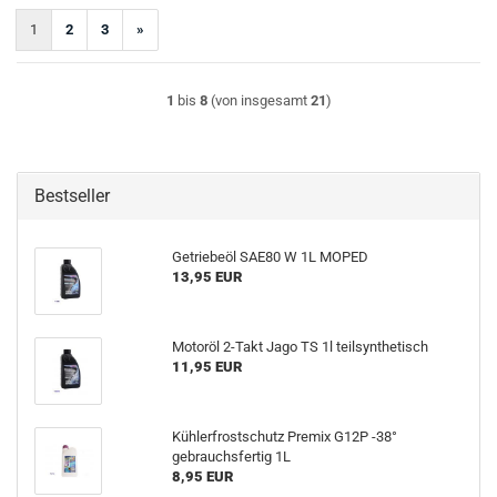
1
2
3
»
1
bis
8
(von insgesamt
21
)
Bestseller
Getriebeöl SAE80 W 1L MOPED
13,95 EUR
Motoröl 2-Takt Jago TS 1l teilsynthetisch
11,95 EUR
Kühlerfrostschutz Premix G12P -38°
gebrauchsfertig 1L
8,95 EUR