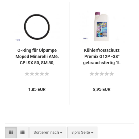
O-Ring für Ölpumpe
Kühlerfrostschutz
Moped Minarelli AM6,
Premix G12P -38°
CPI SX 50, SM 50,
gebrauchsfertig 1L
Moped Piaggio / Derbi
/ Aprilia D50B/D50B0
1,85 EUR
8,95 EUR
Sortieren nach
pro Seite
Sortieren nach
8 pro Seite