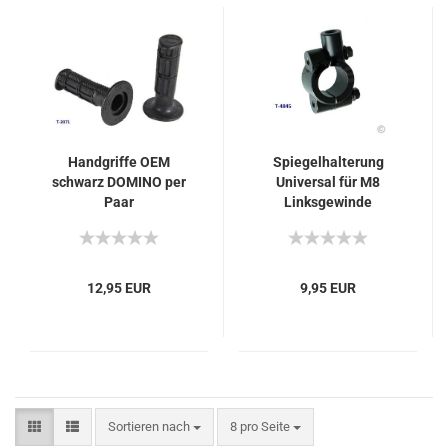
Handgriffe OEM
Spiegelhalterung
schwarz DOMINO per
Universal für M8
Paar
Linksgewinde
12,95 EUR
9,95 EUR
Sortieren nach
pro Seite
Sortieren nach
8 pro Seite