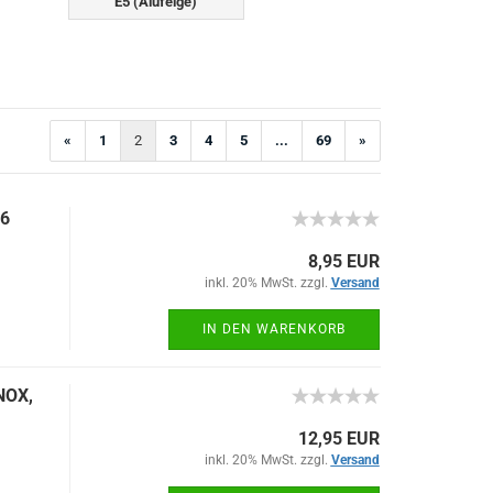
E5 (Alufelge)
«
1
2
3
4
5
...
69
»
M6
8,95 EUR
inkl. 20% MwSt. zzgl.
Versand
IN DEN WARENKORB
NOX,
12,95 EUR
inkl. 20% MwSt. zzgl.
Versand