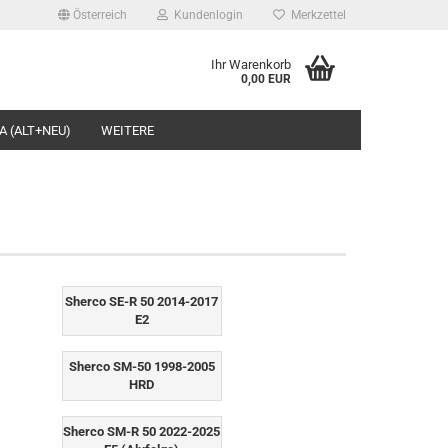
Österreich
Kundenlogin
Merkzettel
Ihr Warenkorb
0,00 EUR
l
A (ALT+NEU)
WEITERE
wort
rstellen
Sherco SE-R 50 2014-2017
rt vergessen?
E2
Sherco SM-50 1998-2005
HRD
Sherco SM-R 50 2022-2025