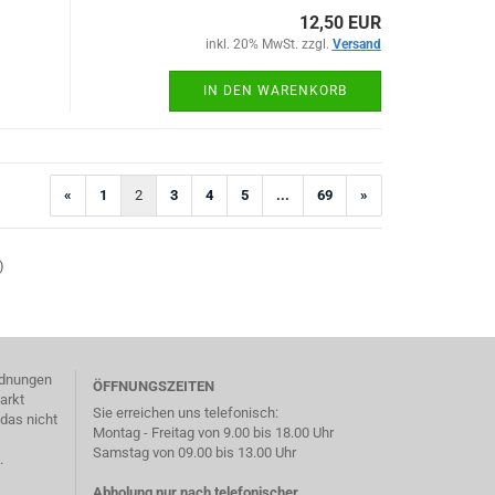
12,50 EUR
inkl. 20% MwSt. zzgl.
Versand
IN DEN WARENKORB
«
1
2
3
4
5
...
69
»
)
ordnungen
ÖFFNUNGSZEITEN
arkt
Sie erreichen uns telefonisch:
das nicht
Montag - Freitag von 9.00 bis 18.00 Uhr
Samstag von 09.00 bis 13.00 Uhr
.
Abholung nur nach telefonischer