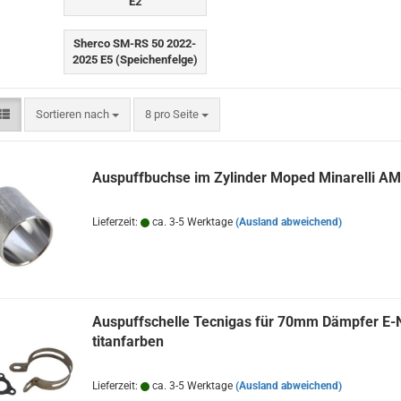
E2
Sherco SM-RS 50 2022-
2025 E5 (Speichenfelge)
Sortieren nach
pro Seite
Sortieren nach
8 pro Seite
Auspuffbuchse im Zylinder Moped Minarelli A
Lieferzeit:
ca. 3-5 Werktage
(Ausland abweichend)
Auspuffschelle Tecnigas für 70mm Dämpfer E-
titanfarben
Lieferzeit:
ca. 3-5 Werktage
(Ausland abweichend)