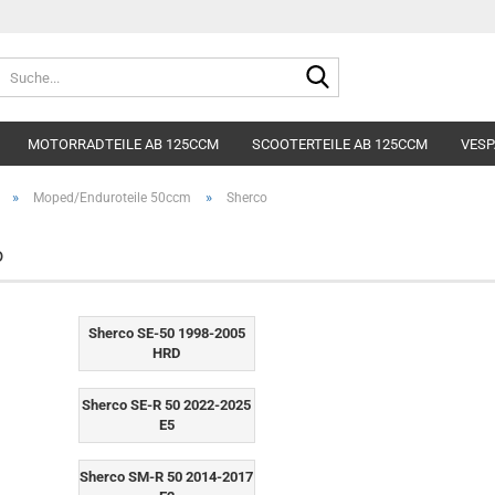
Lieferland
Suche...
E-Mai
MOTORRADTEILE AB 125CCM
SCOOTERTEILE AB 125CCM
VESP
Pass
»
»
Moped/Enduroteile 50ccm
Sherco
o
Konto e
Sherco SE-50 1998-2005
Passwo
HRD
Sherco SE-R 50 2022-2025
E5
Sherco SM-R 50 2014-2017